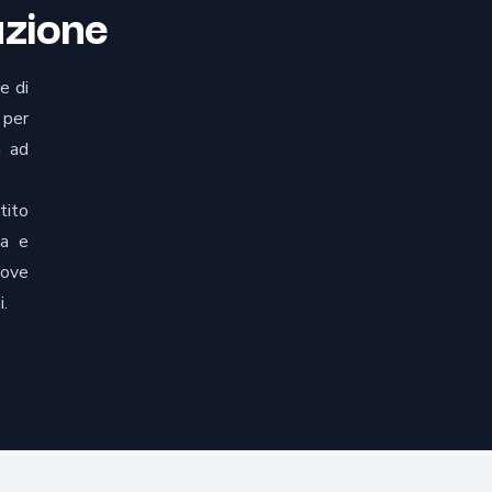
uzione
e di
 per
a ad
tito
da e
uove
i.