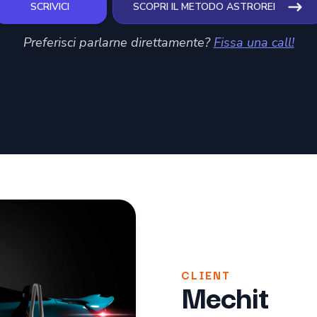
SCRIVICI
SCOPRI IL METODO ASTROREI
Preferisci parlarne direttamente?
Fissa una call!
CLIENT
Mechit