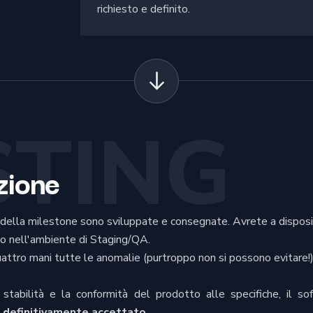
richiesto e definito.
STING
zione
 della milestone sono sviluppate e consegnate. Avrete a disposizi
to nell'ambiente di Staging/QA.
uattro mani tutte le anomalie (purtroppo non si possono evitare!
stabilità e la conformità del prodotto alle specifiche, il sof
o
definitivamente accettato
.