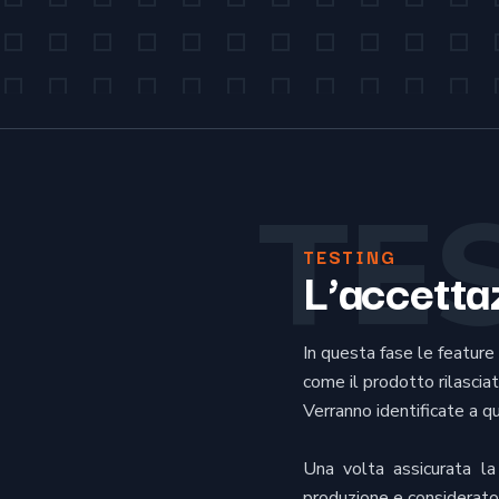
TE
TESTING
L’accetta
In questa fase le feature
come il prodotto rilascia
Verranno identificate a q
Una volta assicurata la 
produzione e considerat