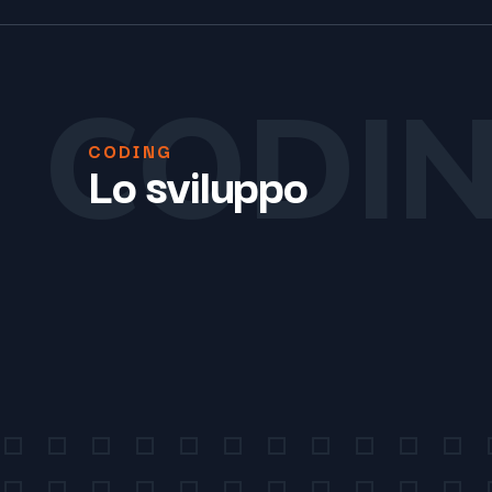
CODI
CODING
Lo sviluppo