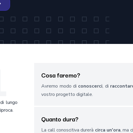
1
Cosa faremo?
Avremo modo di
conoscerci
, di
raccontar
vostro progetto digitale.
 di lungo
iproca.
Quanto dura?
La call conoscitiva durerà
circa un'ora
, ma c