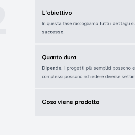
2
L’obiettivo
In questa fase raccogliamo tutti i dettagli s
successo
.
Quanto dura
Dipende
. I progetti più semplici possono e
complessi possono richiedere diverse setti
Cosa viene prodotto