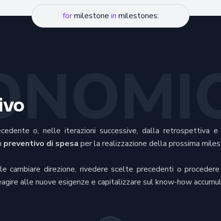
for
milestone
in
milestones:
ONOMI
ivo
recedente o, nelle iterazioni successive, dalla retrospettiva 
n
preventivo di spesa
per la realizzazione della prossima miles
le cambiare direzione, rivedere scelte precedenti o procedere
reagire alle nuove esigenze e capitalizzare sul know-how accumul