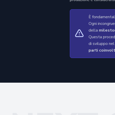
È fondamental
Ogni incongrue
della
milesto
Questa proced
di sviluppo ne
parti coinvol