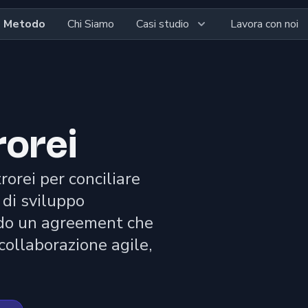
l Metodo
Chi Siamo
Casi studio
Lavora con noi
rorei
orei per conciliare
 di sviluppo
ndo un agreement che
 collaborazione agile,